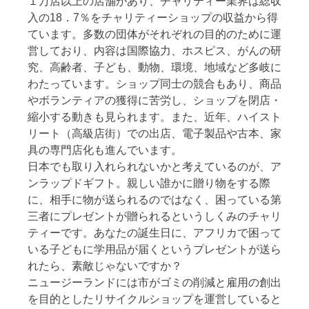
１万店以上の店舗があり、チャリティー業界は総収
入の18．7％をチャリティーショップの収益から得
ています。多数の団体がそれぞれの目的のために運
営しており、内容は国際協力、ホスピス、がんの研
究、高齢者、子ども、動物、環境、地域など多岐に
わたっています。ショップ同士の競合もあり、商品
やボランティアの獲得に苦労し、ショップを閉店・
縮小する動きも見られます。また、近年、ハイスト
リート（高級店街）での出店、電子製品や古本、家
具の専門店化も進んでいます。
日本でも取り入れられないかと考えているのが、ア
ンラップドギフト。親しい誰かに贈り物をする際
に、相手に物が送られるのではなく、困っている第
三者にプレゼントが贈られるというしくみのチャリ
ティーです。あなたの誕生日に、アフリカで困って
いる子どもに学用品が届くというプレゼントが送ら
れたら、素敵じゃないですか？
ニュージーランドには市がゴミの削減と雇用の創出
を目的としたリサイクルショップを運営していると