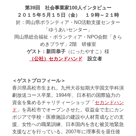
第39回 社会事業家100人インタビュー
２０１５年５月１５日（金） １９時～２１時
於：岡山県ボランティア・NO活動支援センター
「ゆうあいセンター」
岡山県総合福祉・ボランティア・NPO会館「きら
めきプラザ」2階 研修室
ゲスト：
新田恭子
（にったやすこ）様
（公社）セカンドハンド
設立者
＜ゲストプロフィール＞
香川県高松市生まれ。九州大谷短期大学国文学科演
劇放送コース卒業。1994年、日本初の国際協力の
資金を集めるチャリティーショップ「
セカンドハン
ド
」を高松市でオープンさせた。収益金で主にカン
ボジアで学校・医療施設の建設や人材育成などの支
援、女性への職業訓練、日本国内を含む被災地緊急
支援などを行っている。2007年に理事長を退任後