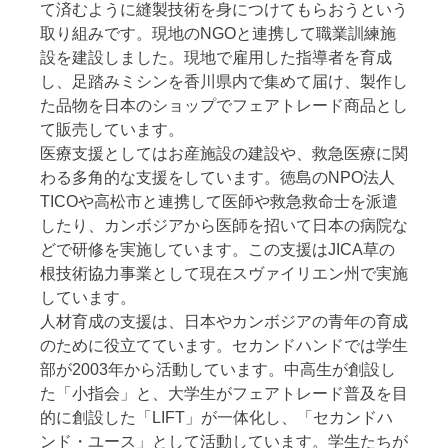
て済むように縫製技術を身につけてもらおうという
取り組みです。現地のNGOと連携して職業訓練施
設を建設しました。現地で雇用した指導者を育成
し、足踏みミシンを香川県内で集めて届け、製作し
た品物を日本のショップでフェアトレード商品とし
て販売しています。
医療支援としてはお産施設の建設や、救急医療に関
わる多角的な支援をしています。徳島のNPO法人
TICOや高松市と連携して医師や救急救命士を派遣
したり、カンボジアから医師を招いて日本の病院な
どで研修を実施しています。この支援はJICA草の
根技術協力事業として現在スヴァイリエン州で実施
しています。
人材育成の支援は、日本やカンボジアの青年の育成
のために役立てています。セカンドハンドでは学生
部が2003年から活動しています。中高生が創設し
た「小指会」と、大学生がフェアトレード普及を目
的に創設した「LIFT」が一体化し、「セカンドハ
ンド・ユース」として活動しています。学生たちが