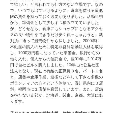
て欲しい」と言われても仕方のない立場です。なの
で、いつでも出ていけるように、倉庫を借りる最低
限の資金を持っておく必要がありました。活動当初
から、準備金として少しずつ積み立てていました
が、どうせなら、倉庫にもショップにもなるアクセ
スの良い物件をできるだけ安く買っちゃおうと、裁
判所に通って競売物件から探しました。2000年に
不動産の購入のために特定非営利活動法人格を取得
し、1000万円程になっていた準備金、銀行からの
借り入れ、個人からの信託金で、翌01年に2,914万
円で自社ビルを購入しました。10年には公益社団
法人となり、現在は有給の正職員３名、パート１名
と、店番や倉庫作業、運搬などをして下さる多数の
ボランティアの方々という体制で、香川県内に３店
舗、福岡市に１店舗を直営しています。また、店舗
を持たない支部が、北海道、関東、京都、大阪にあ
ります。