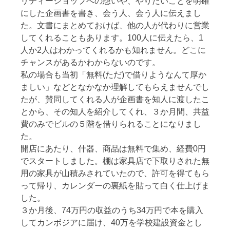
リティーショップへの想いや、やりたいことを明確
にした企画書を書き、会う人、会う人に伝えまし
た。文書にまとめておけば、他の人が代わりに営業
してくれることもあります。100人に伝えたら、1
人か2人はわかってくれるかも知れません。どこに
チャンスがあるかわからないのです。
私の場合も当初「無料(ただ)で借りようなんて厚か
ましい」などとなかなか理解してもらえませんでし
たが、賛同してくれる人が企画書を知人に渡したこ
とから、その知人を紹介してくれ、３か月間、共益
費のみでビルの５階を借りられることになりまし
た。
開店にあたり、什器、商品は無料で集め、経費0円
でスタートしました。棚は家具店で下取りされた無
用の家具が山積みされていたので、許可を得てもら
って帰り、カレンダーの裏紙を貼って白く仕上げま
した。
３か月後、74万円の収益のうち34万円で本を購入
してカンボジアに届け、40万を学校建設資金とし