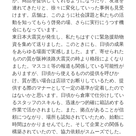
が、商品を提供してくれるようになったり、友達を
連れてきたりと、徐々に変化していった事例も見受
けます。店舗は、このように社会課題と私たちの活
動を知ってもらう啓発の場、さらに実行にうつす機
会にもなっています。
東日本大震災が発生し、私たちはすぐに緊急援助物
資を集めて送りました。このときにも、日頃の成果
をあらゆる場面で実感しました。まず、寄せられた
ものの質が阪神淡路大震災の時より格段によくなり
ました。マスコミ等の報道も関係している可能性が
ありますが、日頃から使えるものの提供を呼びか
け、質が悪い場合は店頭でお断りしているため、提
供する際のマナーとして一定の基準が定着したので
はないかと思います。日頃から倉庫で仕分けしてい
るスタッフのスキルも、迅速かつ的確に箱詰めする
作業で活かされました。また、拠点があることが信
頼につながり、場所も認知されていたため、始動に
時間はかかりませんでした。そして企業との関係も
構築されていたので、協力依頼がスムーズでした。