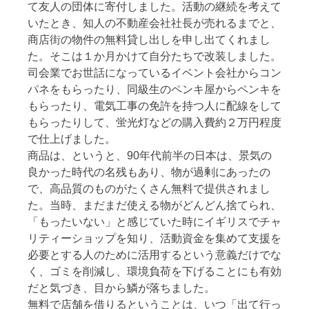
て友人の団体に寄付しました。活動の継続を考えて
いたとき、知人の不動産会社社長が売れるまでと、
商店街の物件の無料貸し出しを申し出てくれまし
た。そこは１か月かけて自分たちで改装しました。
司会業でお世話になっているイベント会社からコン
パネをもらったり、同級生のペンキ屋からペンキを
もらったり、電気工事の免許を持つ人に配線をして
もらったりして、蛍光灯などの購入費約２万円程度
で仕上げました。
商品は、というと、90年代前半の日本は、景気の
良かった時代の名残もあり、物が過剰にあったの
で、高品質のものがたくさん無料で提供されまし
た。当時、まだまだ使える物がどんどん捨てられ、
「もったいない」と感じていた時にイギリスでチャ
リティーショップを知り、活動資金を集めて支援を
必要とする人のために活用するという意義だけでな
く、ゴミを削減し、環境負荷を下げることにも有効
だと気づき、目から鱗が落ちました。
無料で店舗を借りるということは、いつ「出て行っ