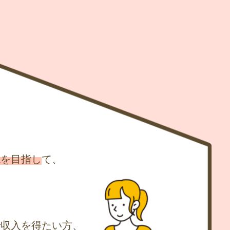
現を目指し
て、
で収入を得たい方、