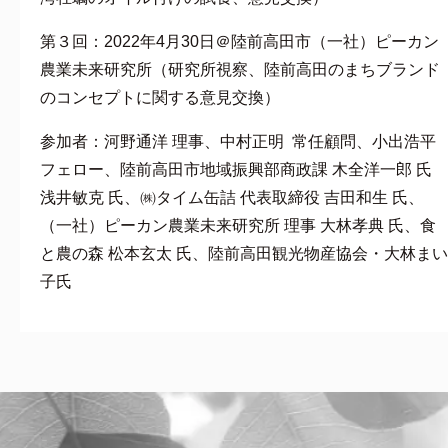
第３回：2022年4月30日＠陸前高田市（一社）ピーカン
農業未来研究所（研究所視察、陸前高田のまちブランド
のコンセプトに関する意見交換）
参加者：河野通洋 理事、中村正明 常任顧問、小出浩平
フェロー、陸前高田市地域振興部商政課 木全洋一郎 氏
浅井敏克 氏、㈱タイム缶詰 代表取締役 吉田和生 氏、
（一社）ピーカン農業未来研究所 理事 大林孝典 氏、食
と農の森 松本玄太 氏、陸前高田観光物産協会・大林まい
子氏