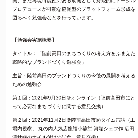
開、また再現可能性のある展開として持続的にトータル
プロデュースが可能な協働型のプラットフォーム形成を
図るべく勉強会などを行っています。
【勉強会実施概要】
タイトル：「陸前高田のまちづくりの考え方をふまえた
戦略的なブランドづくり勉強会」
主旨：陸前高田のブランドづくりの今後の展開を考える
ための勉強会
第１回：2021年9月30日＠オンライン（陸前高田市にと
って必要なまちづくりに関する意見交換）
第２回：2021年11月2日＠陸前高田市㈱タイム缶詰（工
場内視察、 丸の内人気店龍福小籠堂 河端シェフ作 広田
湾牡蠣のオイル付けの試食、意見交換）