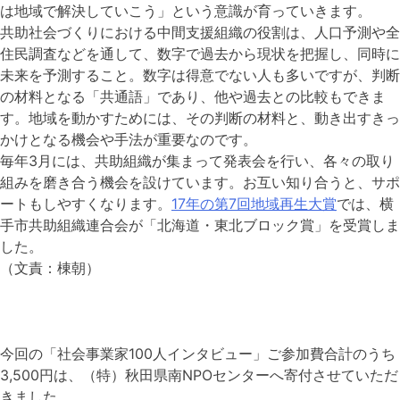
は地域で解決していこう」という意識が育っていきます。
共助社会づくりにおける中間支援組織の役割は、人口予測や全
住民調査などを通して、数字で過去から現状を把握し、同時に
未来を予測すること。数字は得意でない人も多いですが、判断
の材料となる「共通語」であり、他や過去との比較もできま
す。地域を動かすためには、その判断の材料と、動き出すきっ
かけとなる機会や手法が重要なのです。
毎年3月には、共助組織が集まって発表会を行い、各々の取り
組みを磨き合う機会を設けています。お互い知り合うと、サポ
ートもしやすくなります。
17年の第7回地域再生大賞
では、横
手市共助組織連合会が「北海道・東北ブロック賞」を受賞しま
した。
（文責：棟朝）
今回の「社会事業家100人インタビュー」ご参加費合計のうち
3,500円は、（特）秋田県南NPOセンターへ寄付させていただ
きました。