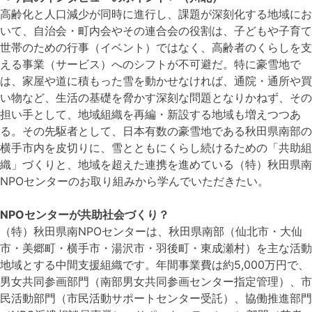
高齢化と人口減少が同時に進行し、課題が深刻化する地域にお
いて、自治会・町内会やその連合会の役割は、子どもや子育て
世帯のための行事（イベント）ではなく、高齢者のくらしを支
える事業（サービス）へのシフトが不可避だ。特に豪雪地で
は、家屋や道に積もった雪を動かせなければ、通院・通所や買
い物など、生活の基礎を脅かす深刻な問題となりかねず、その
担い手として、地域組織を再編・新設する地域も増えつつあ
る。その先駆者として、日本有数の豪雪地である秋田県南部の
横手市内を皮切りに、雪とともにくらし続けるための「共助組
織」づくりと、地域を超えた連携を進めている（特）秋田県南
NPOセンターのお取り組みから学んでいただきたい。
NPO
センターが共助社会づくり？
（特）秋田県南NPOセンターは、秋田県南部（仙北市・大仙
市・美郷町・横手市・湯沢市・羽後町・東成瀬村）を主な活動
地域とする中間支援組織です。年間事業費は約5,000万円で、
男女共同参画部門（南部男女共同参画センター指定管理）、市
民活動部門（市民活動サポートセンター受託）、協働推進部門