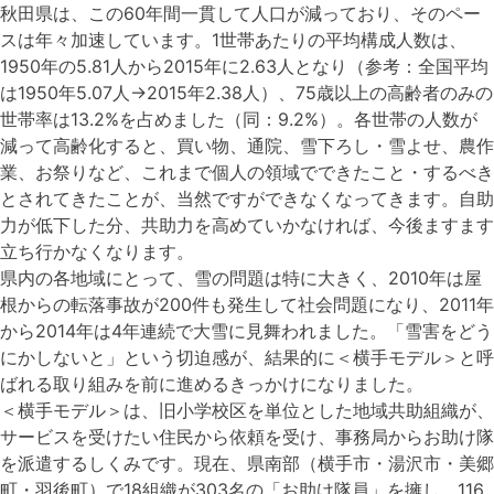
秋田県は、この60年間一貫して人口が減っており、そのペー
スは年々加速しています。1世帯あたりの平均構成人数は、
1950年の5.81人から2015年に2.63人となり（参考：全国平均
は1950年5.07人→2015年2.38人）、75歳以上の高齢者のみの
世帯率は13.2%を占めました（同：9.2%）。各世帯の人数が
減って高齢化すると、買い物、通院、雪下ろし・雪よせ、農作
業、お祭りなど、これまで個人の領域でできたこと・するべき
とされてきたことが、当然ですができなくなってきます。自助
力が低下した分、共助力を高めていかなければ、今後ますます
立ち行かなくなります。
県内の各地域にとって、雪の問題は特に大きく、2010年は屋
根からの転落事故が200件も発生して社会問題になり、2011年
から2014年は4年連続で大雪に見舞われました。「雪害をどう
にかしないと」という切迫感が、結果的に＜横手モデル＞と呼
ばれる取り組みを前に進めるきっかけになりました。
＜横手モデル＞は、旧小学校区を単位とした地域共助組織が、
サービスを受けたい住民から依頼を受け、事務局からお助け隊
を派遣するしくみです。現在、県南部（横手市・湯沢市・美郷
町・羽後町）で18組織が303名の「お助け隊員」を擁し、116