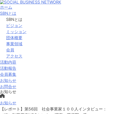
ホーム
SBNとは
SBNとは
ビジョン
ミッション
団体概要
事業領域
会員
アクセス
活動内容
活動報告
会員募集
お知らせ
お問合せ
お知らせ
お知らせ
【レポート】第56回 社会事業家１００人インタビュー：