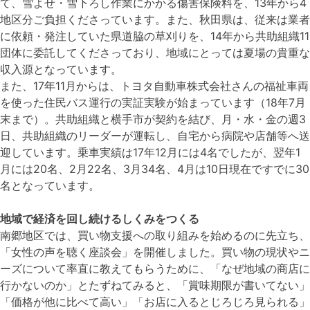
て、雪よせ・雪下ろし作業にかかる傷害保険料を、13年から4
地区分ご負担くださっています。また、秋田県は、従来は業者
に依頼・発注していた県道脇の草刈りを、14年から共助組織11
団体に委託してくださっており、地域にとっては夏場の貴重な
収入源となっています。
また、17年11月からは、トヨタ自動車株式会社さんの福祉車両
を使った住民バス運行の実証実験が始まっています（18年7月
末まで）。共助組織と横手市が契約を結び、月・水・金の週3
日、共助組織のリーダーが運転し、自宅から病院や店舗等へ送
迎しています。乗車実績は17年12月には4名でしたが、翌年1
月には20名、2月22名、3月34名、4月は10日現在ですでに30
名となっています。
地域で経済を回し続けるしくみをつくる
南郷地区では、買い物支援への取り組みを始めるのに先立ち、
「女性の声を聴く座談会」を開催しました。買い物の現状やニ
ーズについて率直に教えてもらうために、「なぜ地域の商店に
行かないのか」とたずねてみると、「賞味期限が書いてない」
「価格が他に比べて高い」「お店に入るとじろじろ見られる」