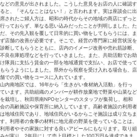
などの意見が出されました。こうした意見をお店の人に確認す
ると、「そんなことはない！」と言われます。実は座談会に出
席されたご婦人方は、昭和の時代からその地域の商店にずっと
行っておらず、単なる思い込みだったことが判明しました。た
だ、その先入観を覆して日常的に買い物をしてもらうには、ま
ず店舗の改善が必要です。そこで、経営の専門家に経営状況を
診断してもらうとともに、店内のイメージ改善や売れ筋診断、
不良在庫処理などを行っていきました。また、共助活動でお助
け隊員に支払う賃金の一部を地域通貨で支払い、お店で使って
もらうようにしました。県外から視察を受け入れる場合も、店
舗での買い物をコースに入れています。
山内南地区では、16年から「生きがい食材納入活動」を行っ
ています。共助組織のメンバーが耕作放棄地で野菜や山菜など
を栽培し、秋田県南NPOセンターのスタッフが集荷し、相和
会の高齢施設や保育所に納入しています。高齢者施設の利用者
は地域住民であり、地域住民がいるからこそ施設は成り立ちま
す。利用者の食事の材料に地元産の野菜を使っていることは、
利用者やその家族に対する良いアピールにもなります。取り組
みが実り、2年目にして売上目標とした100万円を達成できま