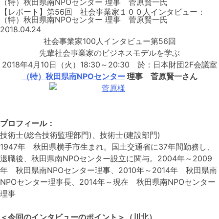
（特）秋田県南NPOセンター 理事 菅原賢一氏
【レポート】第56回 社会事業家１００人インタビュー：
（特）秋田県南NPOセンター 理事 菅原賢一氏
2018.04.24
社会事業家100人インタビュー第56回
先輩社会事業家のビジネスモデルを学ぶ
2018年4月10日（火）18:30～20:30 於：日本財団2F会議室
（特）秋田県南NPOセンター
理事
菅原賢一さん
プロフィール：
技術士(総合技術監理部門)、技術士(建設部門)
1947年 秋田県横手市生まれ。国土交通省に37年間勤務し、
退職後、秋田県南NPOセンター設立に関与。2004年～2009
年 秋田県南NPOセンター理事、2010年～2014年 秋田県南
NPOセンター理事長、2014年～現在 秋田県南NPOセンター
理事
＜今回のインタビューのポイント＞（川北）