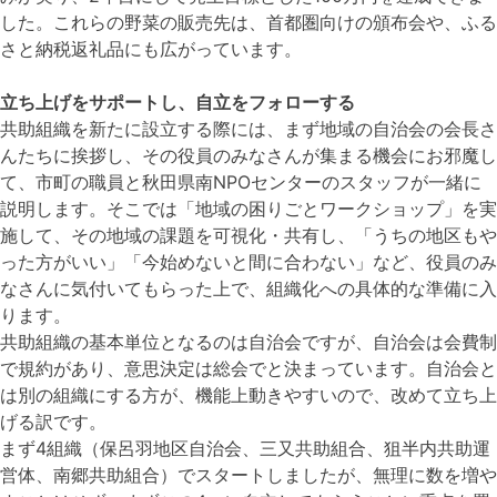
した。これらの野菜の販売先は、首都圏向けの頒布会や、ふる
さと納税返礼品にも広がっています。
立ち上げをサポートし、自立をフォローする
共助組織を新たに設立する際には、まず地域の自治会の会長さ
んたちに挨拶し、その役員のみなさんが集まる機会にお邪魔し
て、市町の職員と秋田県南NPOセンターのスタッフが一緒に
説明します。そこでは「地域の困りごとワークショップ」を実
施して、その地域の課題を可視化・共有し、「うちの地区もや
った方がいい」「今始めないと間に合わない」など、役員のみ
なさんに気付いてもらった上で、組織化への具体的な準備に入
ります。
共助組織の基本単位となるのは自治会ですが、自治会は会費制
で規約があり、意思決定は総会でと決まっています。自治会と
は別の組織にする方が、機能上動きやすいので、改めて立ち上
げる訳です。
まず4組織（保呂羽地区自治会、三又共助組合、狙半内共助運
営体、南郷共助組合）でスタートしましたが、無理に数を増や