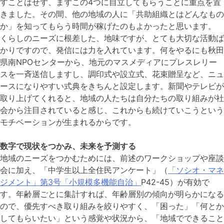
すことはせず、まずこの4つに自立してもらうことに重点を置
きました。その間、他の地域の人に「共助組織とはどんなもの
か」を知ってもらう時間が稼げたのもよかったと思います。
くらしのニーズに根差した、地味ですが、とても大切な活動ば
かりですので、発信には力を入れています。何をやるにも秋田
県南NPOセンターから、地元のマスメディアにプレスレリー
スを一斉送信しますし、調印式や設立式、花束贈呈など、ニュ
ースになりやすい式典をきちんと設定します。新聞やテレビが
取り上げてくれると、地域の人たちは自分たちの取り組みが社
会から注目されていると感じ、これからも続けていこうという
モチベーションが生まれるからです。
数字で現状をつかみ、未来を予測する
地域のニーズをつかむためには、前述のワークショップや座談
会に加え、「中学生以上全住民アンケート」（
「ソシオ・マネ
ジメント」第3号「小規模多機能自治」
P42-45）が有効で
す。年齢層ごとに集計すれば、年齢層別の傾向が明らかになる
ので、優先すべき取り組みを絞りやすく、「困った」「何とか
してもらいたい」という感覚や状況から、「地域でできること