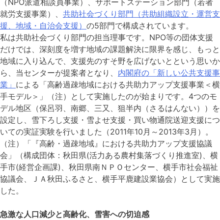
（NPO派遣相談員事業）、サポートステーション部門（若者
就労支援事業）、
共助社会づくり部門（共助組織設立・運営支
援、地域・自治会支援）
の5部門で構成されています。
私は共助社会づくり部門の担当理事です。NPO等の団体支援
だけでは、深刻度を増す地域の課題解決に限界を感じ、もっと
地域に入り込んで、支援先のすそ野を広げないとという思いか
ら、当センターが提案者となり、
内閣府の「新しい公共支援事
業」
による「高齢過疎地域における共助力アップ支援事業＜横
手モデル＞」（注）として実施したのが始まりです。4つのモ
デル地区（保呂羽、南郷、三又、狙半内（さるはんない））を
設定し、雪下ろし支援・雪よせ支援・買い物通院送迎支援につ
いての実証実験を行いました（2011年10月～2013年3月）。
（注）「『高齢・過疎地域』における共助力アップ支援協議
会」（構成団体：秋田県(活力ある農村集落づくり推進室)、横
手市(経営企画課)、秋田県南ＮＰＯセンター、横手市社会福祉
協議会、ＪＡ秋田ふるさと、横手平鹿建設業協会）として実施
した。
急激な人口減少と高齢化、雪害への切迫感