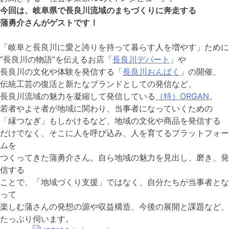
今回は、岐阜県で長良川流域のまちづくりに奔走する
蒲勇介さんがゲストです！
「岐阜と長良川に愛と誇りを持って暮らす人を増やす」ために
“長良川の物語”を伝えるお店「
長良川デパート
」や
長良川の文化や体験を発信する「
長良川おんぱく
」の開催、
伝統工芸の復活と新たなブランドとしての発信など、
長良川流域の魅力を凝縮して発信している
（特）ORGAN
。
若者やよそ者が地域に関わり、当事者になっていくための
「縁つなぎ」もしかけるなど、地域の文化や商品を発信する
だけでなく、そこに人を呼び込み、人を育てるプラットフォー
ムを
つくってきた蒲勇介さん。自ら地域の魅力を見出し、磨き、発
信する
ことで、「地域づくり支援」ではなく、自分たちが当事者とな
って
楽しむ蒲さんの発想の源や収益構造、今後の展開と課題など、
たっぷり伺います。