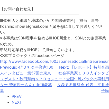
━━━━━━━━━━━━━━━━━━━━━━━━━━━━
【お問い合わせ先】
————————————————————-
IIHOE[人と組織と地球のための国際研究所] 担当：星野
hoshino.iihoe(a)gmail.com *(a)を@に直してお送りくださ
い。
※本事業はSBN理事を務めるIIHOE川北と、SBNとの協働事業
のため、
申込対応業務をIIHOEにて担当しています。
◇本プロジェクトのfacebookページ
http://www.facebook.com/100JapaneseSocialEntrepreneur
投
Previous:
4/10 社会事業家100
Next:
【レポート】特別企画
稿
人インタビュー第57回@東京
社会事業家１００人インタビ
ナ
ビ
（ゲスト：秋田県南ＮＰＯセン
ュー：全国牛乳パックの再利用
ゲ
ター 菅原賢一さん）参加者募
を考える連絡会 代表 平井成
ー
シ
集
子氏
ョ
PREV
ン
NEXT