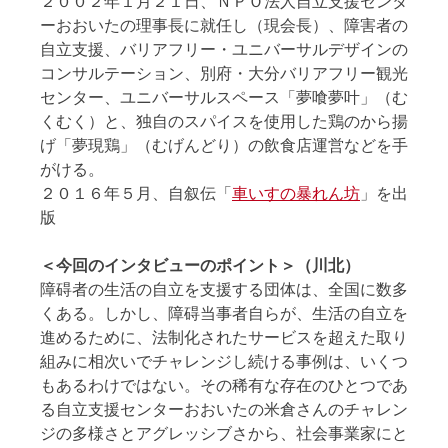
２００２年１月２１日、ＮＰＯ法人自立支援センタ
ーおおいたの理事長に就任し（現会長）、障害者の
自立支援、バリアフリー・ユニバーサルデザインの
コンサルテーション、別府・大分バリアフリー観光
センター、ユニバーサルスペース「夢喰夢叶」（む
くむく）と、独自のスパイスを使用した鶏のから揚
げ「夢現鶏」（むげんどり）の飲食店運営などを手
がける。
２０１６年５月、自叙伝「
車いすの暴れん坊
」を出
版
＜今回のインタビューのポイント＞（川北）
障碍者の生活の自立を支援する団体は、全国に数多
くある。しかし、障碍当事者自らが、生活の自立を
進めるために、法制化されたサービスを超えた取り
組みに相次いでチャレンジし続ける事例は、いくつ
もあるわけではない。その稀有な存在のひとつであ
る自立支援センターおおいたの米倉さんのチャレン
ジの多様さとアグレッシブさから、社会事業家にと