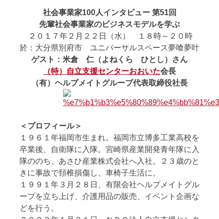
社会事業家100人インタビュー 第51回
先輩社会事業家のビジネスモデルを学ぶ
２０１７年２月２２日（水） １８時～２０時
於：大分県別府市 ユニバーサルスペース夢喰夢叶
ゲスト：米倉 仁（よねくら ひとし）さん
（特）自立支援センターおおいた
会長
（有）ヘルプメイトグループ代表取締役社長
＜
プロフィール
＞
１９６１年福岡市生まれ。福岡市立博多工業高校を
卒業後、自衛隊に入隊。宮崎県産業開発青年隊に入
隊ののち、あさひ産業株式会社へ入社。２３歳のと
きに事故で頚椎損傷し、車椅子生活に。
１９９１年３月２８日、有限会社ヘルプメイトグル
ープを立ち上げ、介護用品の販売、イベント企画な
どを行う。