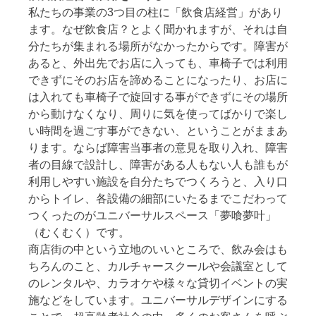
私たちの事業の3つ目の柱に「飲食店経営」があり
ます。なぜ飲食店？とよく聞かれますが、それは自
分たちが集まれる場所がなかったからです。障害が
あると、外出先でお店に入っても、車椅子では利用
できずにそのお店を諦めることになったり、お店に
は入れても車椅子で旋回する事ができずにその場所
から動けなくなり、周りに気を使ってばかりで楽し
い時間を過ごす事ができない、ということがままあ
ります。ならば障害当事者の意見を取り入れ、障害
者の目線で設計し、障害がある人もない人も誰もが
利用しやすい施設を自分たちでつくろうと、入り口
からトイレ、各設備の細部にいたるまでこだわって
つくったのがユニバーサルスペース「夢喰夢叶」
（むくむく）です。
商店街の中という立地のいいところで、飲み会はも
ちろんのこと、カルチャースクールや会議室として
のレンタルや、カラオケや様々な貸切イベントの実
施などをしています。ユニバーサルデザインにする