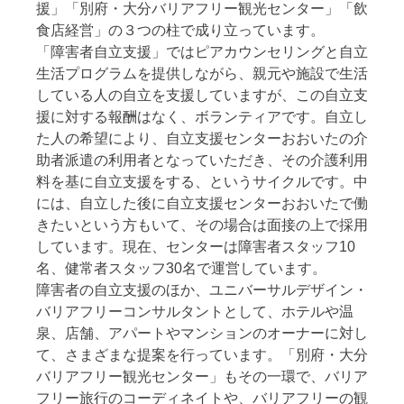
援」「別府・大分バリアフリー観光センター」「飲
食店経営」の３つの柱で成り立っています。
「障害者自立支援」ではピアカウンセリングと自立
生活プログラムを提供しながら、親元や施設で生活
している人の自立を支援していますが、この自立支
援に対する報酬はなく、ボランティアです。自立し
た人の希望により、自立支援センターおおいたの介
助者派遣の利用者となっていただき、その介護利用
料を基に自立支援をする、というサイクルです。中
には、自立した後に自立支援センターおおいたで働
きたいという方もいて、その場合は面接の上で採用
しています。現在、センターは障害者スタッフ10
名、健常者スタッフ30名で運営しています。
障害者の自立支援のほか、ユニバーサルデザイン・
バリアフリーコンサルタントとして、ホテルや温
泉、店舗、アパートやマンションのオーナーに対し
て、さまざまな提案を行っています。「別府・大分
バリアフリー観光センター」もその一環で、バリア
フリー旅行のコーディネイトや、バリアフリーの観