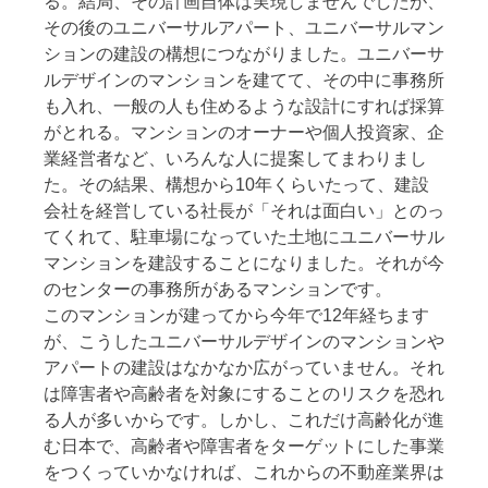
る。結局、その計画自体は実現しませんでしたが、
その後のユニバーサルアパート、ユニバーサルマン
ションの建設の構想につながりました。ユニバーサ
ルデザインのマンションを建てて、その中に事務所
も入れ、一般の人も住めるような設計にすれば採算
がとれる。マンションのオーナーや個人投資家、企
業経営者など、いろんな人に提案してまわりまし
た。その結果、構想から10年くらいたって、建設
会社を経営している社長が「それは面白い」とのっ
てくれて、駐車場になっていた土地にユニバーサル
マンションを建設することになりました。それが今
のセンターの事務所があるマンションです。
このマンションが建ってから今年で12年経ちます
が、こうしたユニバーサルデザインのマンションや
アパートの建設はなかなか広がっていません。それ
は障害者や高齢者を対象にすることのリスクを恐れ
る人が多いからです。しかし、これだけ高齢化が進
む日本で、高齢者や障害者をターゲットにした事業
をつくっていかなければ、これからの不動産業界は