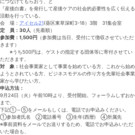
につなげてもらおう、と
『産後白書』を発行して産後ケアの社会的必要性を広く伝える
活動を行っている。
会 場：
アイセル21
(葵区東草深町3-18）3階 31集会室
定 員：30人
（先着順）
参加費：1,500円
（参加費は当日、受付にて徴収させていただ
きます）
※うち500円は、ゲストの指定する団体等に寄付させてい
ただきます。
対 象：
社会事業家として事業を始めている方、これから始め
ようとされている方、ビジネスモデルの作り方を先輩社会事業
家から学びたい方。
申込方法：
9月24日（火）午前10時より、受付開始。フォーラムしずおか
まで、
下記①～⑤をメールもしくは、電話でお申込みください。
①参加者氏名 ②電話番号 ③生年(西暦) ④所属先
※事前資料をメールでお送りするため、電話でお申込みいただ
いた場合も、