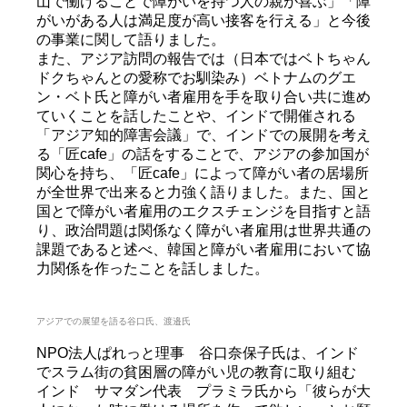
山で働けることで障がいを持つ人の親が喜ぶ」「障
がいがある人は満足度が高い接客を行える」と今後
の事業に関して語りました。
また、アジア訪問の報告では（日本ではベトちゃん
ドクちゃんとの愛称でお馴染み）ベトナムのグエ
ン・ベト氏と障がい者雇用を手を取り合い共に進め
ていくことを話したことや、インドで開催される
「アジア知的障害会議」で、インドでの展開を考え
る「匠cafe」の話をすることで、アジアの参加国が
関心を持ち、「匠cafe」によって障がい者の居場所
が全世界で出来ると力強く語りました。また、国と
国とで障がい者雇用のエクスチェンジを目指すと語
り、政治問題は関係なく障がい者雇用は世界共通の
課題であると述べ、韓国と障がい者雇用において協
力関係を作ったことを話しました。
アジアでの展望を語る谷口氏、渡邉氏
NPO法人ぱれっと理事 谷口奈保子氏は、インド
でスラム街の貧困層の障がい児の教育に取り組む
インド サマダン代表 プラミラ氏から「彼らが大