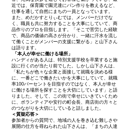
近では、保育園で園児達にパン作りを教えるなど、
仕事を通して自然にまちの一員となっています。
また、めだかすとりぃむでは、メンバーだけでな
く、職員も共に努力することを大事にしていて、商
品作りのプロを目指します。「そこで苦労した経験
で、商品の価値の高さが分かり、一緒に汗水を流し
て働くことがメンバーの支援に繋がる」と山下さん
は語ります。
「本人が幸せに働ける場所」
ハンディがある人は、特別支援学校を卒業すると施
設に行くのが当たり前でした。しかし山下さんは、
「私たちが色々な企業と面接して就職を決める様
に、一番どこで働きたいかを大事にしていて、就職
率100パーセントを目指すのではなく、本人が幸せ
に働ける場所を探すことを大切にしています」と語
りました。そして、この街で幸せにいきていくため
に、ボランティアや安行の町会長、商店街の方々と
のつながりを大切にしていると話しました。
＜質疑応答＞
参加者からの質問で、地域の人を巻き込む難しさや
展開の仕方を尋ねられた山下さんは、「まちの人達