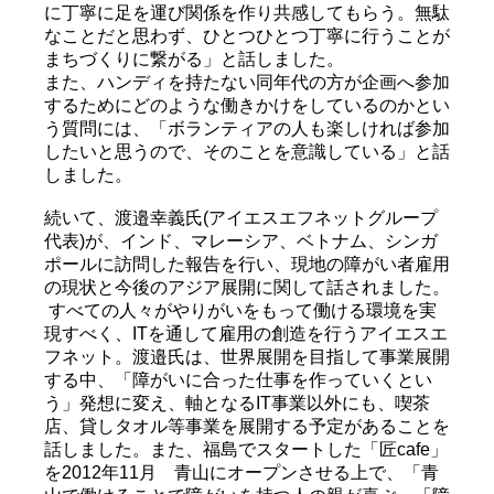
に丁寧に足を運び関係を作り共感してもらう。無駄
なことだと思わず、ひとつひとつ丁寧に行うことが
まちづくりに繋がる」と話しました。
また、ハンディを持たない同年代の方が企画へ参加
するためにどのような働きかけをしているのかとい
う質問には、「ボランティアの人も楽しければ参加
したいと思うので、そのことを意識している」と話
しました。
続いて、渡邉幸義氏(アイエスエフネットグループ
代表)が、インド、マレーシア、ベトナム、シンガ
ポールに訪問した報告を行い、現地の障がい者雇用
の現状と今後のアジア展開に関して話されました。
すべての人々がやりがいをもって働ける環境を実
現すべく、ITを通して雇用の創造を行うアイエスエ
フネット。渡邉氏は、世界展開を目指して事業展開
する中、「障がいに合った仕事を作っていくとい
う」発想に変え、軸となるIT事業以外にも、喫茶
店、貸しタオル等事業を展開する予定があることを
話しました。また、福島でスタートした「匠cafe」
を2012年11月 青山にオープンさせる上で、「青