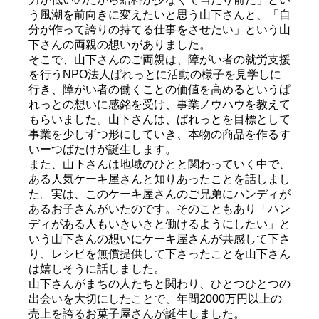
う風潮を前向きに変えたいと思う山下さんと、「自
分が作って誇りの持てる仕事をさせたい」という山
下さんの両親の想いがありました。
そこで、山下さんのご両親は、障がい者の就労支援
を行うNPO法人ぱれっとに活動の様子を見学しに
行き、障がい者の働くことの価値を高めるというぱ
れっとの想いに感銘を受け、事業ノウハウを教えて
もらいました。山下さんは、ぱれっとを目標として
事業を少しずつ形にしていき、本物の商品を作るす
いーつばたけが誕生します。
また、山下さんは地域のひとと関わっていく中で、
ある人気ケーキ屋さんと知りあったことを話しまし
た。実は、このケーキ屋さんのご兄弟にハンディが
あるお子さんがいたのです。そのこともあり「ハン
ディがある人もいきいきと働けるようにしたい」と
いう山下さんの想いにケーキ屋さんが共感して下さ
り、レシピを無償提供して下さったことを山下さん
は嬉しそうに話しました。
山下さんがまちの人たちと関わり、ひとつひとつの
出会いを大切にしたことで、年間2000万円以上の
売上を誇るお菓子屋さんが誕生しました。