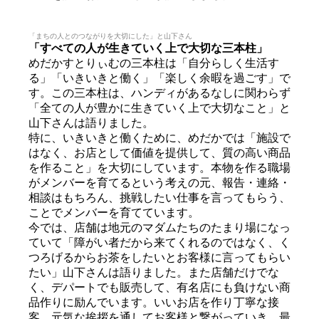
「まちの人とのつながりを大切にした」と山下さん
「すべての人が生きていく上で大切な三本柱」
めだかすとりぃむの三本柱は「自分らしく生活す
る」「いきいきと働く」「楽しく余暇を過ごす」で
す。この三本柱は、ハンディがあるなしに関わらず
「全ての人が豊かに生きていく上で大切なこと」と
山下さんは語りました。
特に、いきいきと働くために、めだかでは「施設で
はなく、お店として価値を提供して、質の高い商品
を作ること」を大切にしています。本物を作る職場
がメンバーを育てるという考えの元、報告・連絡・
相談はもちろん、挑戦したい仕事を言ってもらう、
ことでメンバーを育てています。
今では、店舗は地元のマダムたちのたまり場になっ
ていて「障がい者だから来てくれるのではなく、く
つろげるからお茶をしたいとお客様に言ってもらい
たい」山下さんは語りました。また店舗だけでな
く、デパートでも販売して、有名店にも負けない商
品作りに励んでいます。いいお店を作り丁寧な接
客、元気な挨拶を通してお客様と繋がっていき、最