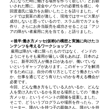
人になった時に働ける場所を作って欲しい」とお願
いされた際に、資金やノウハウの必要性を感じ、今
回渡邉氏に協力をお願いしたことを語りました。イ
ンドでは貧富の差が激しく、現地ではサービス業が
成功しないと思っているので、スラム街でカフェを
作り、さらにお弁当販売を成功させることは「アジ
アの障がい者雇用に光を当てる」と語りました。
＜後半:働き方メッセ(仮称)の構想と実施に向けたコ
ンテンツを考えるワークショップ＞
雇用は障がい者に限ったものではなく、インドの
ようにそもそも雇用が厳しい国もあれば、日本のよ
うに、新卒20万人が働き口があるが、働いていな
いというギャップがあります。このギャップを解消
するためには、自分の有り方としてどう働きたいの
か、仕事を通じてどう有りたいのかを考える機会が
必要です。
今回、どんな働き方をしている人がいるか、どんな
人を受け入れているかを見せる場所としての「働き
方メッセ」というイベントの開催を提案しました。
そこで、どういうプログラムや場所を作ったら、フ
リーター、障がいを持つ子の親御さん、障がいを持