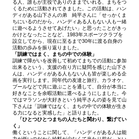
る人、誰もが主役でありのままでいれる、まちをつ
くるために活動されてきました。この活動は、ハン
ディがある山下さんの弟 純平さんに「せっかくま
ちにいるのだから、ハンディある人もない人も一緒
に遊べるようさせてあげたい」と思ったことがきっ
かけとなったことなど、1983年スポーツクラブを
設立してから、現在に至るまで30年に渡る自身の
活動の歩みを振り返りました。
「訓練ではまく、まちの中での体験」
訓練で障がいを改善して初めてまちでの活動に参加
出来るという、支援の在り方に疑問を感じた山下さ
んは、ハンディがある人もない人も皆が楽しめる企
画を実行します。同年代の友達と旅行、カラオケ、
プールなどで共に遊ぶことを通して、自分が本当に
好きなことを余暇活動に選べるようにしました。今
ではマラソンが大好きという純平さんの姿を見て山
下さんは「訓練ではなく、まちの中での体験が生き
る力になると実感した」と語りました。
「ひとつひとつまちの人たちと関わり、繋げてい
く」
働くということに関して、「ハンディがある人は能
力が低いのだから給料が少なくて当たり前だ」とい