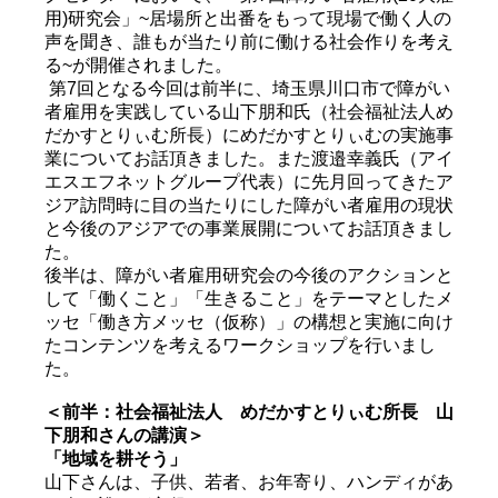
用)研究会」~居場所と出番をもって現場で働く人の
声を聞き、誰もが当たり前に働ける社会作りを考え
る~が開催されました。
第7回となる今回は前半に、埼玉県川口市で障がい
者雇用を実践している山下朋和氏（社会福祉法人め
だかすとりぃむ所長）にめだかすとりぃむの実施事
業についてお話頂きました。また渡邉幸義氏（アイ
エスエフネットグループ代表）に先月回ってきたア
ジア訪問時に目の当たりにした障がい者雇用の現状
と今後のアジアでの事業展開についてお話頂きまし
た。
後半は、障がい者雇用研究会の今後のアクションと
して「働くこと」「生きること」をテーマとしたメ
ッセ「働き方メッセ（仮称）」の構想と実施に向け
たコンテンツを考えるワークショップを行いまし
た。
＜前半：社会福祉法人 めだかすとりぃむ所長 山
下朋和さんの講演＞
「地域を耕そう」
山下さんは、子供、若者、お年寄り、ハンディがあ